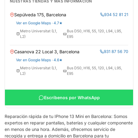
NUESTRAS TIENDAS Y MÁS INFORMACIÓN
Sepúlveda 175, Barcelona
934 52 81 21
Ver en Google Maps · 4.7★
Metro Universitat (L1,
Bus D50, H16, 55, 120, L94, L95,
L2)
E95
Casanova 22 Local 3, Barcelona
931 87 56 70
Ver en Google Maps · 4.6★
Metro Universitat (L1,
Bus D50, H16, 55, 120, L94, L95,
L2)
E95
Escríbenos por WhatsApp
Reparación rápida de tu IPhone 13 Mini en Barcelona: Somos
expertos en reparar pantallas, baterías y cualquier componente
en menos de una hora. Además, ofrecemos servicio de
recogida y entrega a domicilio en Barcelona para tu