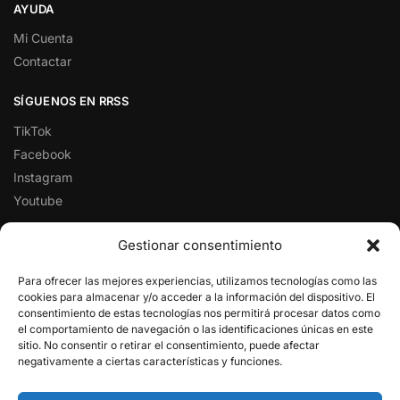
AYUDA
Mi Cuenta
Contactar
SÍGUENOS EN RRSS
TikTok
Facebook
Instagram
Youtube
FOXLIVE EN GOOGLE
Gestionar consentimiento
Para ofrecer las mejores experiencias, utilizamos tecnologías como las
cookies para almacenar y/o acceder a la información del dispositivo. El
★★★★★
consentimiento de estas tecnologías nos permitirá procesar datos como
Le invitamos a visitar nuestro perfil de Google con una
el comportamiento de navegación o las identificaciones únicas en este
satisfacción de un 4,7 de 5 en más de 1300 reseñas de
sitio. No consentir o retirar el consentimiento, puede afectar
nuestros clientes.
negativamente a ciertas características y funciones.