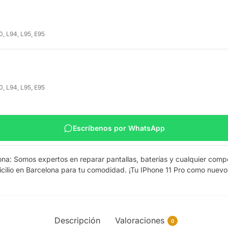
0, L94, L95, E95
0, L94, L95, E95
Escríbenos por WhatsApp
lona: Somos expertos en reparar pantallas, baterías y cualquier co
cilio en Barcelona para tu comodidad. ¡Tu IPhone 11 Pro como nuevo 
Descripción
Valoraciones
0