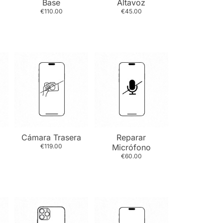
Base
Altavoz
€110.00
€45.00
l
Cámara Trasera
Reparar
€119.00
Micrófono
€60.00