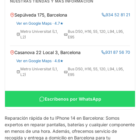
NUESTRAS TIENDAS Y MÁS INFORMACIÓN
Sepúlveda 175, Barcelona
934 52 81 21
Ver en Google Maps · 4.7★
Metro Universitat (L1,
Bus D50, H16, 55, 120, L94, L95,
L2)
E95
Casanova 22 Local 3, Barcelona
931 87 56 70
Ver en Google Maps · 4.6★
Metro Universitat (L1,
Bus D50, H16, 55, 120, L94, L95,
L2)
E95
Escríbenos por WhatsApp
Reparación rápida de tu IPhone 14 en Barcelona: Somos
expertos en reparar pantallas, baterías y cualquier componente
en menos de una hora. Además, ofrecemos servicio de
recogida y entrega a domicilio en Barcelona para tu