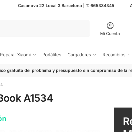
Casanova 22 Local 3 Barcelona |
T: 665334345
Buscar
Mi Cuenta
Reparar Xiaomi
Portátiles
Cargadores
Recambios
ico gratuito del problema y presupuesto sin compromiso de la r
34
Book A1534
ón
R