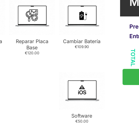
M
Pre
Ent
a
Reparar Placa
Cambiar Batería
Base
€109.90
TOTAL
€120.00
Software
€50.00