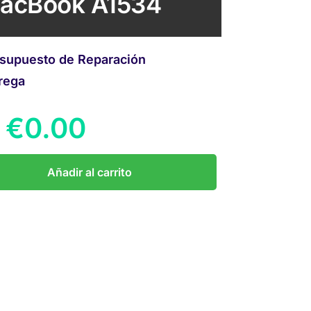
acBook A1534
supuesto de Reparación
rega
€
0.00
Añadir al carrito