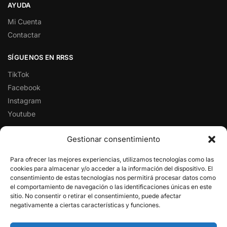
AYUDA
Mi Cuenta
Contactar
SÍGUENOS EN RRSS
TikTok
Facebook
Instagram
Youtube
FOXLIVE EN GOOGLE
Gestionar consentimiento
Para ofrecer las mejores experiencias, utilizamos tecnologías como las
cookies para almacenar y/o acceder a la información del dispositivo. El
★★★★★
consentimiento de estas tecnologías nos permitirá procesar datos como
Le invitamos a visitar nuestro perfil de Google con una
el comportamiento de navegación o las identificaciones únicas en este
satisfacción de un 4,7 de 5 en más de 1300 reseñas de
sitio. No consentir o retirar el consentimiento, puede afectar
nuestros clientes.
negativamente a ciertas características y funciones.