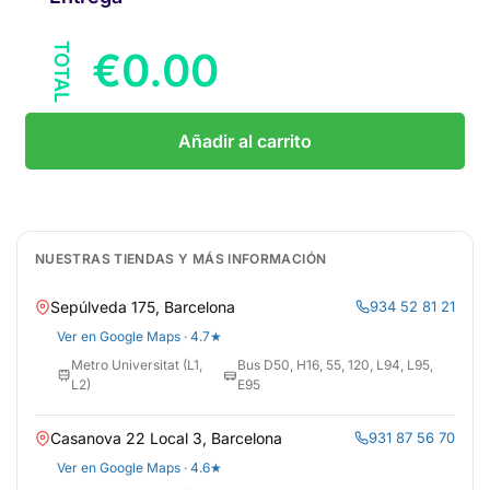
TOTAL
€
0.00
Añadir al carrito
NUESTRAS TIENDAS Y MÁS INFORMACIÓN
Sepúlveda 175, Barcelona
934 52 81 21
Ver en Google Maps · 4.7★
Metro Universitat (L1,
Bus D50, H16, 55, 120, L94, L95,
L2)
E95
Casanova 22 Local 3, Barcelona
931 87 56 70
Ver en Google Maps · 4.6★