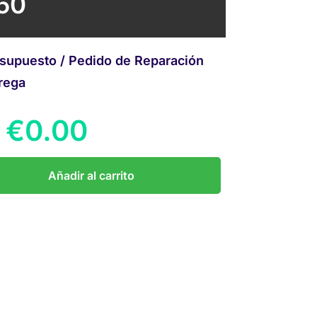
50
supuesto / Pedido de Reparación
rega
€
0.00
Añadir al carrito