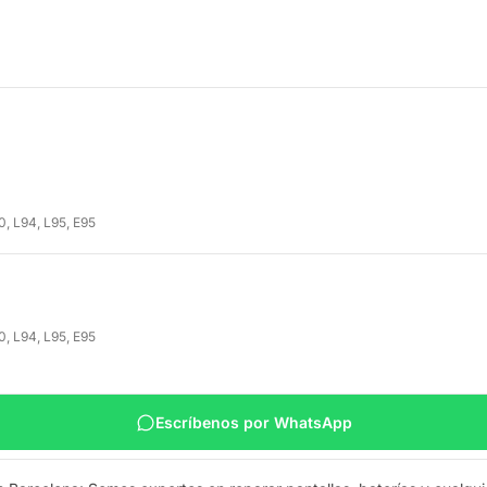
0, L94, L95, E95
0, L94, L95, E95
Escríbenos por WhatsApp