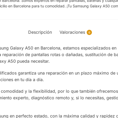
 Barcelona: Somos expertos en reparar pantallas, baterías y cualq
icilio en Barcelona para tu comodidad. ¡Tu Samsung Galaxy A50 como
Descripción
Valoraciones
0
sung Galaxy A50 en Barcelona, estamos especializados en so
eparación de pantallas rotas o dañadas, sustitución de ba
axy A50 pueda necesitar.
lificados garantiza una reparación en un plazo máximo de 
ciones en tu día a día.
omodidad y la flexibilidad, por lo que también ofrecemos 
iento experto, diagnóstico remoto y, si lo necesitas, gesti
.
sung en perfecto estado, con la máxima calidad y rapidez 