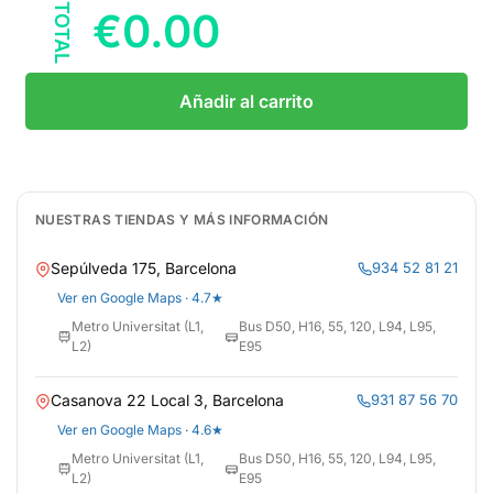
TOTAL
€
0.00
Añadir al carrito
NUESTRAS TIENDAS Y MÁS INFORMACIÓN
Sepúlveda 175, Barcelona
934 52 81 21
Ver en Google Maps · 4.7★
Metro Universitat (L1,
Bus D50, H16, 55, 120, L94, L95,
L2)
E95
Casanova 22 Local 3, Barcelona
931 87 56 70
Ver en Google Maps · 4.6★
Metro Universitat (L1,
Bus D50, H16, 55, 120, L94, L95,
L2)
E95