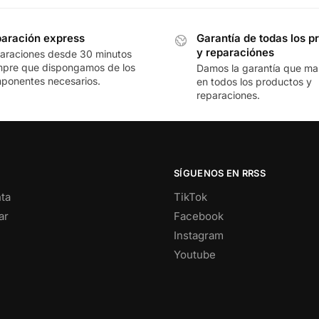
aración express
Garantía de todas los p
y reparaciónes
araciones desde 30 minutos
mpre que dispongamos de los
Damos la garantía que mar
ponentes necesarios.
en todos los productos y
reparaciones.
SÍGUENOS EN RRSS
ta
TikTok
ar
Facebook
Instagram
Youtube