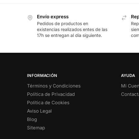
Envío express
Rep
Pedidos de productos en
Rep
existencias realizados entes de las
sie
17h se entregan al día siguiente.
com
INFORMACIÓN
AYUDA
Términos y Condiciones
Mi Cuen
Política de Privacidad
Contact
Política de Cookies
Aviso Legal
Blog
Sitemap