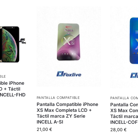
BLE
ible iPhone
 + Táctil
 INCELL-FHD
PANTALLA COMPATIBLE
PANTALLA COM
Pantalla Compatible iPhone
Pantalla Co
XS Max Completa LCD +
XS Max Com
Táctil marca ZY Serie
Táctil marca
INCELL A-SI
INCELL-COF
21,00
€
28,00
€