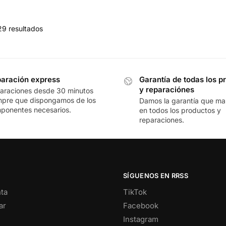
29 resultados
aración express
Garantía de todas los p
y reparaciónes
araciones desde 30 minutos
mpre que dispongamos de los
Damos la garantía que mar
ponentes necesarios.
en todos los productos y
reparaciones.
SÍGUENOS EN RRSS
ta
TikTok
ar
Facebook
Instagram